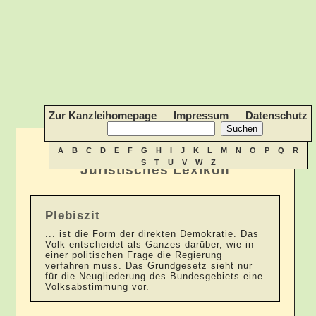
Zur Kanzleihomepage
Impressum
Datenschutz
A
B
C
D
E
F
G
H
I
J
K
L
M
N
O
P
Q
R
S
T
U
V
W
Z
Juristisches Lexikon
Plebiszit
... ist die Form der direkten Demokratie. Das
Volk entscheidet als Ganzes darüber, wie in
einer politischen Frage die Regierung
verfahren muss. Das Grundgesetz sieht nur
für die Neugliederung des Bundesgebiets eine
Volksabstimmung vor.