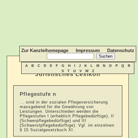
Zur Kanzleihomepage
Impressum
Datenschutz
A
B
C
D
E
F
G
H
I
J
K
L
M
N
O
P
Q
R
S
T
U
V
W
Z
Juristisches Lexikon
Pflegestufe n
... sind in der sozialen Pflegeversicherung
massgebend für die Gewährung von
Leistungen. Unterschieden werden die
Pflegestufen I (erheblich Pflegebedürftige), II
(Schwerpflegebedürftige) und III
(Schwerstpflegebedürftige). Vgl. im einzelnen
§ 15 Sozialgesetzbuch XI.