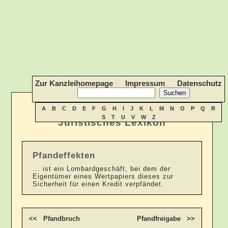
Zur Kanzleihomepage
Impressum
Datenschutz
A
B
C
D
E
F
G
H
I
J
K
L
M
N
O
P
Q
R
S
T
U
V
W
Z
Juristisches Lexikon
Pfandeffekten
... ist ein Lombardgeschäft, bei dem der
Eigentümer eines Wertpapiers dieses zur
Sicherheit für einen Kredit verpfändet.
<< Pfandbruch
Pfandfreigabe >>