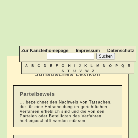
Zur Kanzleihomepage
Impressum
Datenschutz
A
B
C
D
E
F
G
H
I
J
K
L
M
N
O
P
Q
R
S
T
U
V
W
Z
Juristisches Lexikon
Parteibeweis
... bezeichnet den Nachweis von Tatsachen,
die für eine Entscheidung im gerichtlichen
Verfahren erheblich sind und die von den
Parteien oder Beteiligten des Verfahren
herbeigeschafft werden müssen.