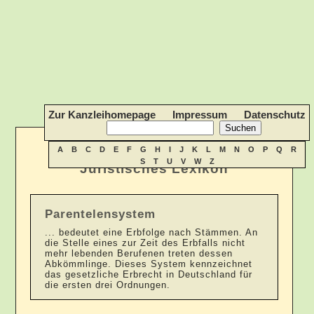
Zur Kanzleihomepage
Impressum
Datenschutz
A
B
C
D
E
F
G
H
I
J
K
L
M
N
O
P
Q
R
S
T
U
V
W
Z
Juristisches Lexikon
Parentelensystem
... bedeutet eine Erbfolge nach Stämmen. An
die Stelle eines zur Zeit des Erbfalls nicht
mehr lebenden Berufenen treten dessen
Abkömmlinge. Dieses System kennzeichnet
das gesetzliche Erbrecht in Deutschland für
die ersten drei Ordnungen.