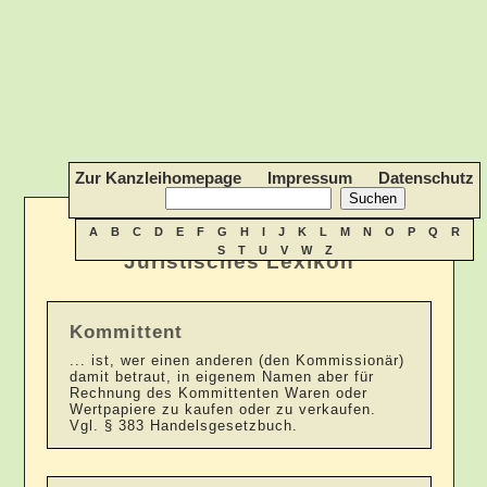
Zur Kanzleihomepage
Impressum
Datenschutz
A
B
C
D
E
F
G
H
I
J
K
L
M
N
O
P
Q
R
S
T
U
V
W
Z
Juristisches Lexikon
Kommittent
... ist, wer einen anderen (den Kommissionär)
damit betraut, in eigenem Namen aber für
Rechnung des Kommittenten Waren oder
Wertpapiere zu kaufen oder zu verkaufen.
Vgl. § 383 Handelsgesetzbuch.