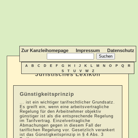
Zur Kanzleihomepage
Impressum
Datenschutz
A
B
C
D
E
F
G
H
I
J
K
L
M
N
O
P
Q
R
S
T
U
V
W
Z
Juristisches Lexikon
Günstigkeitsprinzip
... ist ein wichtiger tarifrechtlicher Grundsatz.
Es greift ein, wenn eine arbeitsvertragliche
Regelung für den Arbeitnehmer objektiv
günstiger ist als die entsprechende Regelung
im Tarifvertrag. Einzelvertragliche
Abmachungen gegen in diesem Fall der
tariflichen Regelung vor. Gesetzlich verankert
ist das Günstigkeitsprinzip in § 4 Abs. 3