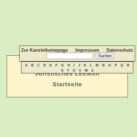
Zur Kanzleihomepage
Impressum
Datenschutz
A
B
C
D
E
F
G
H
I
J
K
L
M
N
O
P
Q
R
S
T
U
V
W
Z
Juristisches Lexikon
Startseite